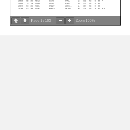
Page
1
/
103
Zoom
100%