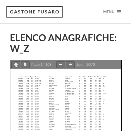
GASTONE FUSARO
MENU
ELENCO ANAGRAFICHE:
W_Z
Page
1
/
103
Zoom
100%