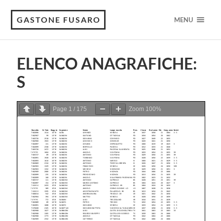
GASTONE FUSARO
MENU
ELENCO ANAGRAFICHE:
S
Page
1
/
175
Zoom
100%