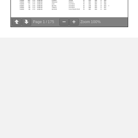
Page
1
/
175
Zoom
100%