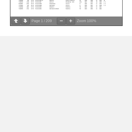
Page
1
/
209
Zoom
100%