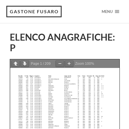
GASTONE FUSARO
MENU
ELENCO ANAGRAFICHE:
P
Page
1
/
209
Zoom
100%