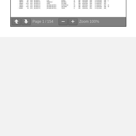
Page
1
/
154
Zoom
100%