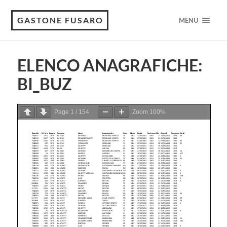
GASTONE FUSARO
MENU
ELENCO ANAGRAFICHE:
BI_BUZ
Page
1
/
154
Zoom
100%