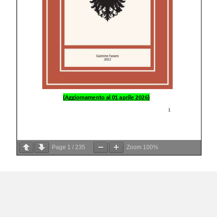
Page
1
/
235
Zoom
100%