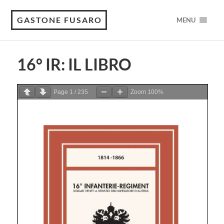
GASTONE FUSARO
MENU
16° IR: IL LIBRO
Page
1
/
235
Zoom
100%